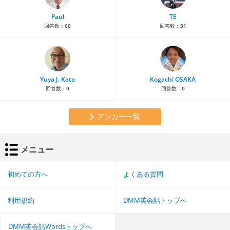
Paul
TE
回答数：
66
回答数：
31
Yuya J. Kato
Kogachi OSAKA
回答数：
0
回答数：
0
アンカー一覧
メニュー
初めての方へ
よくある質問
利用規約
DMM英会話トップへ
DMM英会話Wordsトップへ