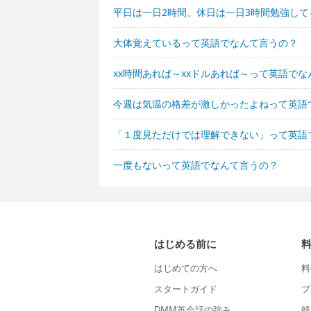
平日は一日2時間、休日は一日3時間勉強し
大体覚えているって英語でなんて言うの？
xx時間あれば～xxドルあれば～って英語で
今週は気温の格差が激しかったよねって英語
「１度見ただけでは理解できない」って英語
一度もないって英語でなんて言うの？
はじめる前に
はじめての方へ
料
スタートガイド
プ
DMM英会話の強み
韓