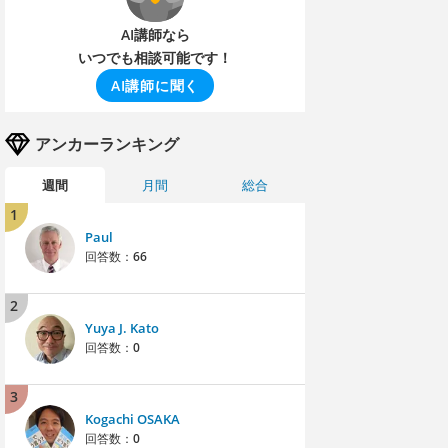
AI講師なら
いつでも相談可能です！
AI講師に聞く
アンカーランキング
週間
月間
総合
1
Paul
回答数：
66
2
Yuya J. Kato
回答数：
0
3
Kogachi OSAKA
回答数：
0