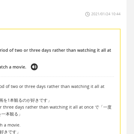
2021/01/24 10:44
riod of two or three days rather than watching it all at
watch a movie.
d of two or three days rather than watching it all at
画を1本観るのが好きです」
or three days rather than watching it all at once で「一度
を一本観る」
ch a movie.
が好きです」