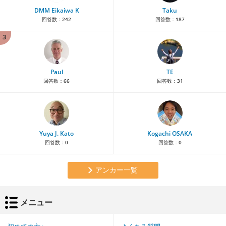
DMM Eikaiwa K
Taku
回答数：
242
回答数：
187
3
Paul
TE
回答数：
66
回答数：
31
Yuya J. Kato
Kogachi OSAKA
回答数：
0
回答数：
0
アンカー一覧
メニュー