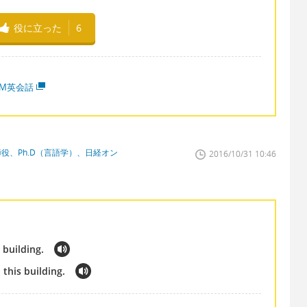
役に立った
6
MM英会話
締役、Ph.D（言語学）、日経オン
2016/10/31 10:46
 building.
this building.