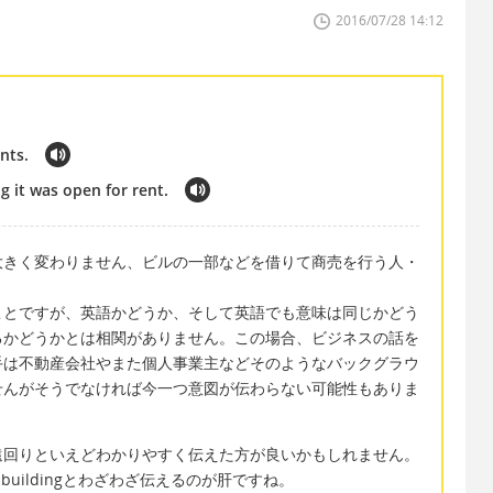
2016/07/28 14:12
nts.
ng it was open for rent.
大きく変わりません、ビルの一部などを借りて商売を行う人・
ことですが、英語かどうか、そして英語でも意味は同じかどう
るかどうかとは相関がありません。この場合、ビジネスの話を
手は不動産会社やまた個人事業主などそのようなバックグラウ
せんがそうでなければ今一つ意図が伝わらない可能性もありま
遠回りといえどわかりやすく伝えた方が良いかもしれません。
e buildingとわざわざ伝えるのが肝ですね。