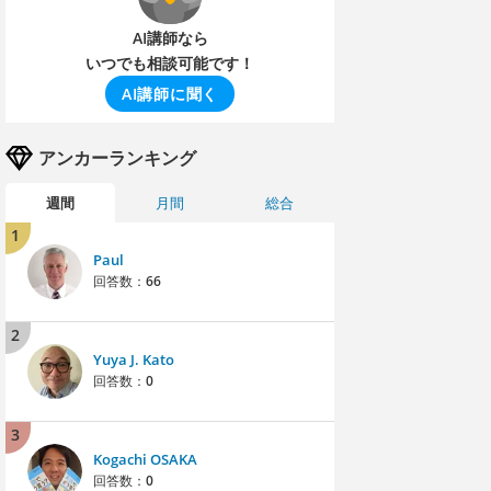
AI講師なら
いつでも相談可能です！
AI講師に聞く
アンカーランキング
週間
月間
総合
1
Paul
回答数：
66
2
Yuya J. Kato
回答数：
0
3
Kogachi OSAKA
回答数：
0