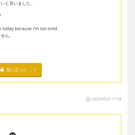
ないと言いました。
y.
today because I'm too tired.
ません。
役に立った
1
2025/05/31 17:58