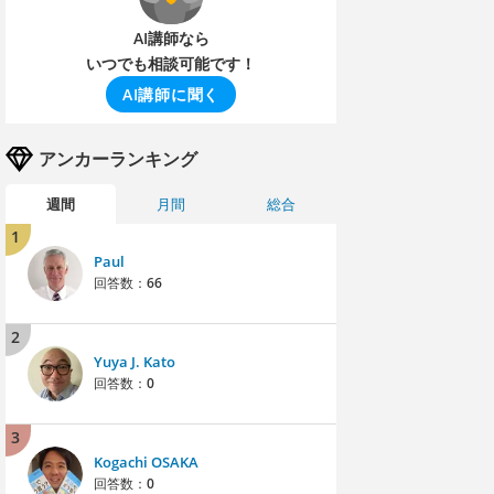
AI講師なら
いつでも相談可能です！
AI講師に聞く
アンカーランキング
週間
月間
総合
1
Paul
回答数：
66
2
Yuya J. Kato
回答数：
0
3
Kogachi OSAKA
回答数：
0