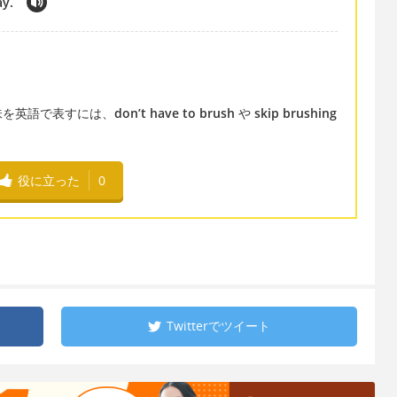
ay.
味を英語で表すには、
don’t have to brush
や
skip brushing
役に立った
0
Twitterで
ツイート