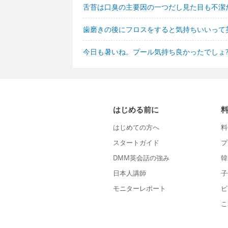
舌苔は口臭の主要因の一つだし見た目も不潔
歯磨きの後にフロスをすると気持ちいいって
今日も暑いね。プール気持ち良かったでしょ
はじめる前に
はじめての方へ
料
スタートガイド
プ
DMM英会話の強み
韓
日本人講師
子
モニターレポート
ビ
こ