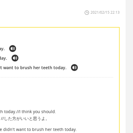
2021/02/15 22:13
ay.
day.
t want to brush her teeth today.
today.//I think you should.
//した方がいいと思うよ。
idn't want to brush her teeth today.