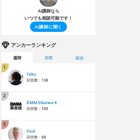
AI講師なら
いつでも相談可能です！
AI講師に聞く
アンカーランキング
週間
月間
総合
1
Taku
回答数：
138
2
DMM Eikaiwa K
回答数：
109
3
Paul
回答数：
66