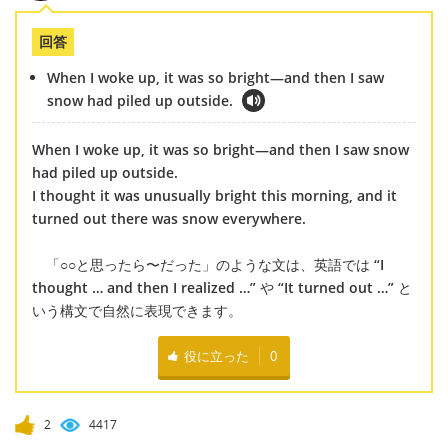
回答
When I woke up, it was so bright—and then I saw
snow had piled up outside.
When I woke up, it was so bright—and then I saw snow
had piled up outside.
I thought it was unusually bright this morning, and it
turned out there was snow everywhere.
「○○と思ったら〜だった」のような文は、英語では
“I
thought … and then I realized …”
や
“It turned out …”
と
いう構文で自然に表現できます。
役に立った
0
2
4417