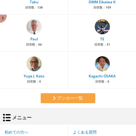
Taku
DMM Eikaiwa K
回答数：
138
回答数：
109
3
Paul
TE
回答数：
66
回答数：
31
Yuya J. Kato
Kogachi OSAKA
回答数：
0
回答数：
0
アンカー一覧
メニュー
初めての方へ
よくある質問