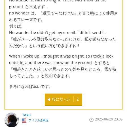
ground. と言えます。
no wonder は、『道理で～なわけだ』と言う時によく使用さ
れるフレーズです。
例えば、
No wonder he didn't get my e-mail. I didn't send it.
『彼がメールを受け取らなかったわけだ。私が送らなかった
んだから』という使い方ができますね！
When I woke up, I thought it was bright, so I took a look
outside, and there was snow on the ground. とすると
『朝起きたとき眩しいと思ったので外を見たところ、雪が積
もってました。』と説明できます。
参考になれば幸いです。
役に立った
2
Taku
2025/06/29 23:05
アメリカ合衆国