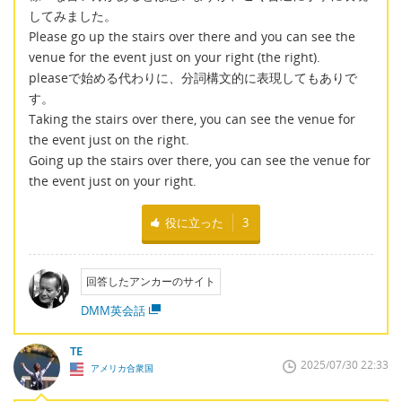
してみました。
Please go up the stairs over there and you can see the
venue for the event just on your right (the right).
pleaseで始める代わりに、分詞構文的に表現してもありで
す。
Taking the stairs over there, you can see the venue for
the event just on the right.
Going up the stairs over there, you can see the venue for
the event just on your right.
役に立った
3
回答したアンカーのサイト
DMM英会話
TE
2025/07/30 22:33
アメリカ合衆国