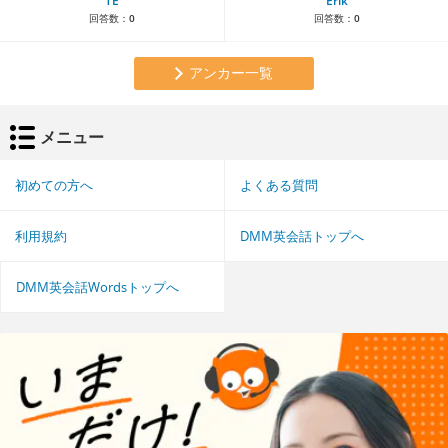
TE
Erik
回答数：
0
回答数：
0
アンカー一覧
メニュー
初めての方へ
よくある質問
利用規約
DMM英会話トップへ
DMM英会話Wordsトップへ