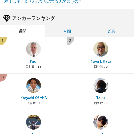
左側は使えませんって英語でなんて言うの？
アンカーランキング
週間
月間
総合
1
2
Paul
Yuya J. Kato
回答数：
51
回答数：
0
3
Kogachi OSAKA
Taku
回答数：
0
回答数：
0