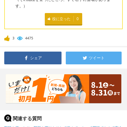
す。）
役に立った
0
3
4475
シェア
ツイート
関連する質問