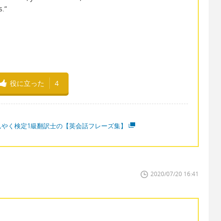
s.”
、
役に立った
4
んやく検定1級翻訳士の【英会話フレーズ集】
2020/07/20 16:41