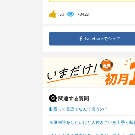
50
70429
Facebookで
シェア
関連する質問
制限って英語でなんて言うの？
食事制限をしたいけど人付き合いを上手く断