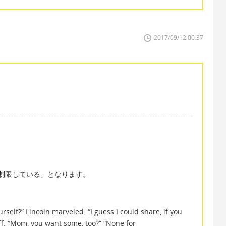
2017/09/12 00:37
。
を制限している」となります。
urself?” Lincoln marveled. “I guess I could share, if you
off. “Mom, you want some, too?” “None for