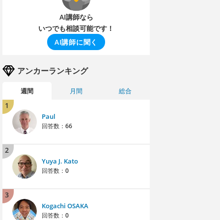
AI講師なら
いつでも相談可能です！
AI講師に聞く
アンカーランキング
週間
月間
総合
1
Paul
回答数：
66
2
Yuya J. Kato
回答数：
0
3
Kogachi OSAKA
回答数：
0