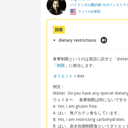
バイリンガル翻訳家/ヨガインストラ
アメリカ合衆国
回答
dietary restrictions
食事制限というのは英語に訳すと「dietary re
「
制限
」に相当します。
ダイエット
＝diet
例文：
Waiter: Do you have any special dietary
ウェイター: 食事制限は特にないですか
A: Yes, I am gluten free.
A: はい、無グルテン食をしています。
B: Yes, I am restricting carbohydrates.
B: はい、炭水化物制限食というダイエッ