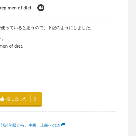
regimen of diet.
で使っていると思うので、下記のようにしました。
す」
men of diet.
役に立った
2
会話超初級から、中級、上級への道