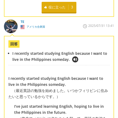
役に立った
3
TE
2025/07/31 13:41
アメリカ合衆国
回答
I recently started studying English because I want to
live in the Philippines someday.
I recently started studying English because I want to
live in the Philippines someday.
（最近英語の勉強を始めました。いつかフィリピンに住み
たいと思っているからです。）
I’ve just started learning English, hoping to live in
the Philippines in the future.