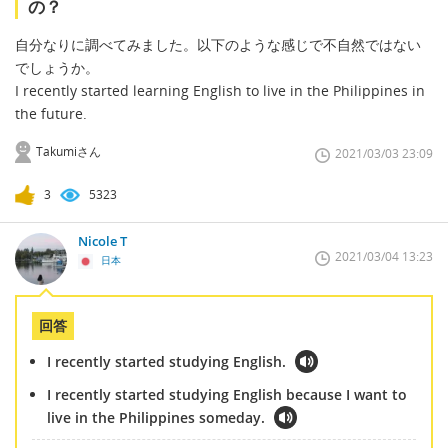
の？
自分なりに調べてみました。以下のような感じで不自然ではない
でしょうか。
I recently started learning English to live in the Philippines in
the future.
Takumiさん
2021/03/03 23:09
3
5323
Nicole T
2021/03/04 13:23
日本
回答
I recently started studying English.
I recently started studying English because I want to
live in the Philippines someday.