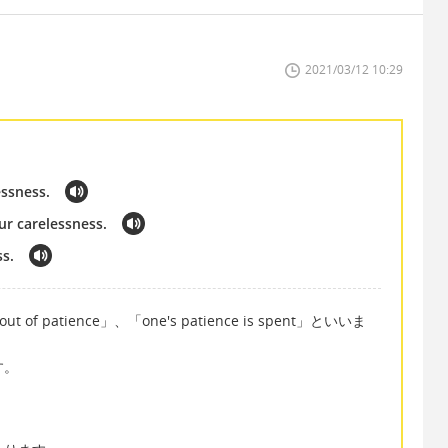
2021/03/12 10:29
essness.
ur carelessness.
ss.
 patience」、「one's patience is spent」といいま
す。