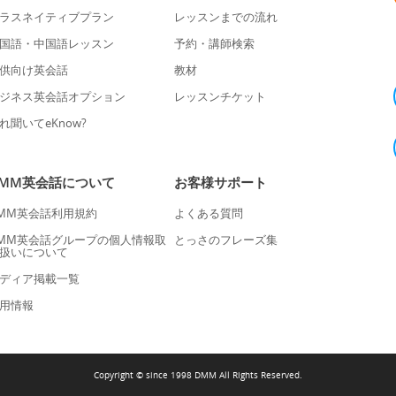
ラスネイティブプラン
レッスンまでの流れ
国語・中国語レッスン
予約・講師検索
供向け英会話
教材
ジネス英会話オプション
レッスンチケット
れ聞いてeKnow?
DMM英会話について
お客様サポート
MM英会話利用規約
よくある質問
MM英会話グループの個人情報取
とっさのフレーズ集
扱いについて
ディア掲載一覧
用情報
Copyright © since 1998 DMM All Rights Reserved.