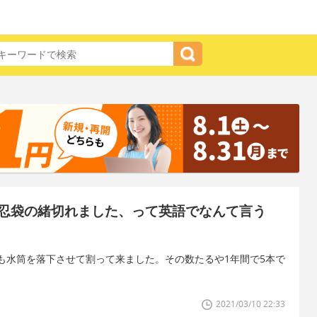
忍袋の緒切れました、って英語でなんて言う
も水筒を落下させて割って来ました。その数たるや1年間で5本で
2021/03/10 22:33