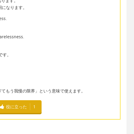
あります。
詞になります。
ess.
arelessness.
」です。
「〜が多すぎてもう我慢の限界」という意味で使えます。
役に立った
1