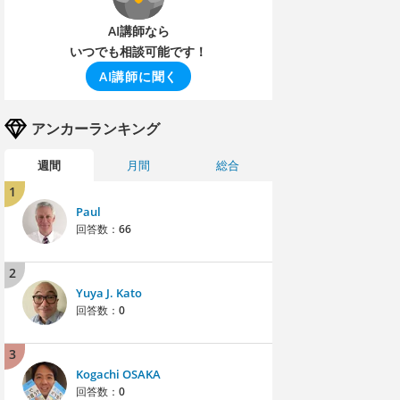
AI講師なら
いつでも相談可能です！
AI講師に聞く
アンカーランキング
週間
月間
総合
1
Paul
回答数：
66
2
Yuya J. Kato
回答数：
0
3
Kogachi OSAKA
回答数：
0