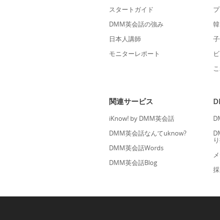
スタートガイド
プ
DMM英会話の強み
韓
日本人講師
子
モニターレポート
ビ
こ
関連サービス
iKnow! by DMM英会話
D
DMM英会話なんてuknow?
D
り
DMM英会話Words
メ
DMM英会話Blog
採