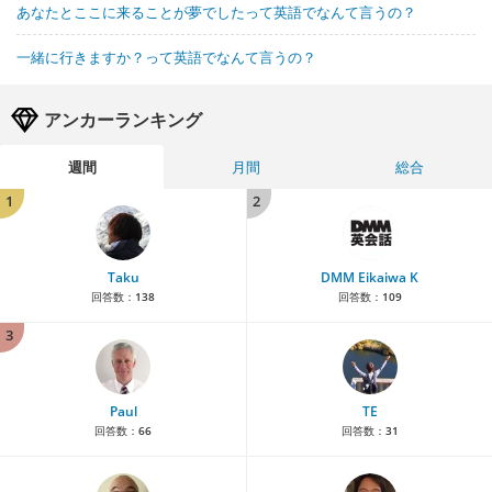
あなたとここに来ることが夢でしたって英語でなんて言うの？
一緒に行きますか？って英語でなんて言うの？
アンカーランキング
週間
月間
総合
1
2
Taku
DMM Eikaiwa K
回答数：
138
回答数：
109
3
Paul
TE
回答数：
66
回答数：
31