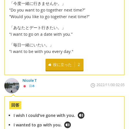
「今度一緒に行きませんか。」
“Do you want to go together next time?”
“Would you like to go together next time?”
「あなたとデート行きたい。」
“I want to go on a date with you.”
「毎日一緒にいたい。」
“I want to be with you every day."
役に立った
2
Nicole T
2022/11/30 02:05
日本
回答
I wish I could've gone with you.
I wanted to go with you.