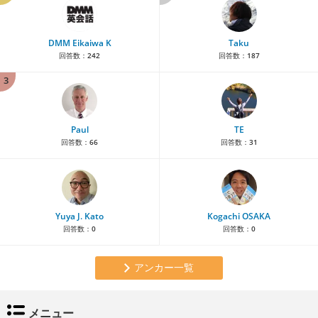
DMM Eikaiwa K
Taku
回答数：
242
回答数：
187
3
Paul
TE
回答数：
66
回答数：
31
Yuya J. Kato
Kogachi OSAKA
回答数：
0
回答数：
0
アンカー一覧
メニュー