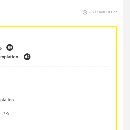
2021/04/02 03:22
g.
templation.
plation.
想にふける」