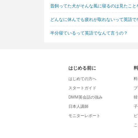
昔飼ってた犬がそんな風に寝るのは見たこと
どんなに休んでも疲れが取れないって英語で
半分寝ているって英語でなんて言うの？
はじめる前に
はじめての方へ
料
スタートガイド
プ
DMM英会話の強み
韓
日本人講師
子
モニターレポート
ビ
こ