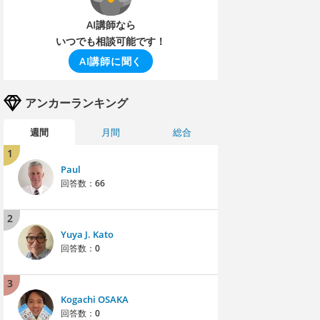
AI講師なら
いつでも相談可能です！
AI講師に聞く
アンカーランキング
週間
月間
総合
1
Paul
回答数：
66
2
Yuya J. Kato
回答数：
0
3
Kogachi OSAKA
回答数：
0