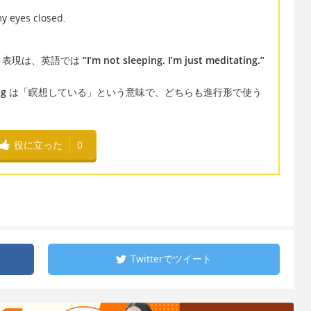
my eyes closed.
う表現は、英語では
“I’m not sleeping. I’m just meditating.”
ng
は「瞑想している」という意味で、どちらも進行形で使う
役に立った
0
Twitterで
ツイート