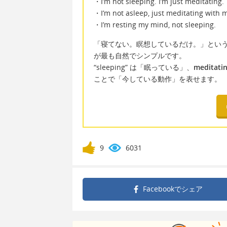
・I’m not sleeping. I’m just meditating.
・I’m not asleep, just meditating with 
・I’m resting my mind, not sleeping.
「寝てない。瞑想しているだけ。」とい
が最も自然でシンプルです。
“sleeping” は「眠っている」、
meditati
ことで「今している動作」を表せます。
9
6031
Facebookで
シェア