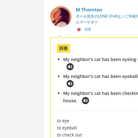
M Thornton
ポール先生のLONE STARえいご
ルマーケター
日本
回答
My neighbor's cat has been eyeing 
My neighbor's cat has been eyeball
My neighbor's cat has been checkin
house.
to eye
to eyeball
to check out