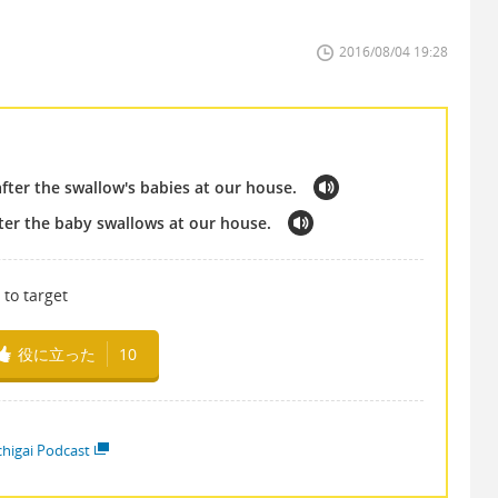
2016/08/04 19:28
after the swallow's babies at our house.
fter the baby swallows at our house.
 to target
役に立った
10
higai Podcast