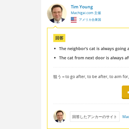
Tim Young
Machigai.com 主催
アメリカ合衆国
回答
The neighbor's cat is always going 
The cat from next door is always a
狙う＝to go after, to be after, to aim for,
回答したアンカーのサイト
Mac