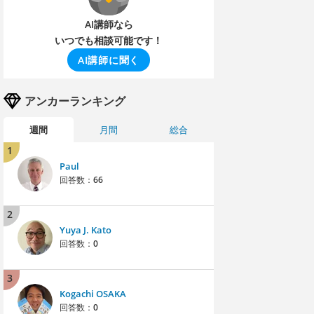
AI講師なら
いつでも相談可能です！
AI講師に聞く
アンカーランキング
週間
月間
総合
1
Paul
回答数：
66
2
Yuya J. Kato
回答数：
0
3
Kogachi OSAKA
回答数：
0