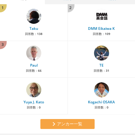
1
2
Taku
DMM Eikaiwa K
回答数：
138
回答数：
109
3
Paul
TE
回答数：
66
回答数：
31
Yuya J. Kato
Kogachi OSAKA
回答数：
0
回答数：
0
アンカー一覧