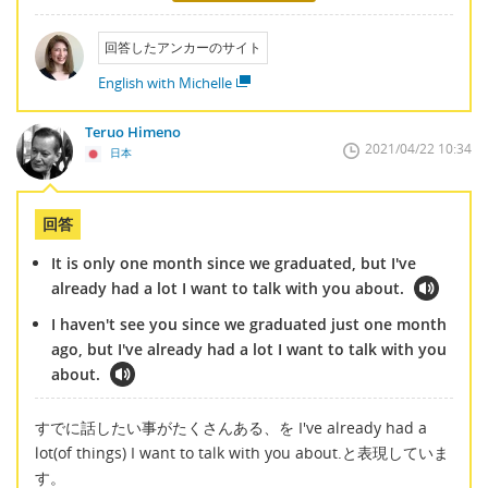
回答したアンカーのサイト
English with Michelle
Teruo Himeno
2021/04/22 10:34
日本
回答
It is only one month since we graduated, but I've
already had a lot I want to talk with you about.
I haven't see you since we graduated just one month
ago, but I've already had a lot I want to talk with you
about.
すでに話したい事がたくさんある、を I've already had a
lot(of things) I want to talk with you about.と表現していま
す。