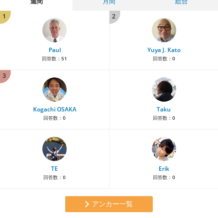
週間
月間
総合
1
2
Paul
Yuya J. Kato
回答数：
51
回答数：
0
3
Kogachi OSAKA
Taku
回答数：
0
回答数：
0
TE
Erik
回答数：
0
回答数：
0
アンカー一覧