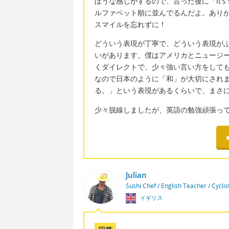
ぼうな感じがするので、言った後に「It's supposed
ルファベット順に並んでるんだよ。あり
スマイルを忘れずに！
どういう表現が丁寧で、どういう表現が
いがあります。僕はアメリカとニュージ
くダイレクトで、少々強い言い方をして
なので日本のように「和」が大切にされます。「
る。」という表現があるくらいで、まさ
少々脱線しましたが、英語の勉強頑張っ
Julian
Sushi Chef / English Teacher / Cycli
イギリス