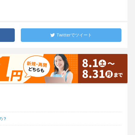
Twitterで
ツイート
の？