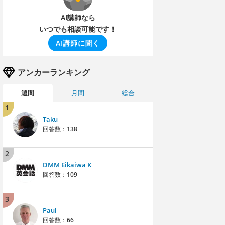
AI講師なら
いつでも相談可能です！
AI講師に聞く
アンカーランキング
週間
月間
総合
1
Taku
回答数：
138
2
DMM Eikaiwa K
回答数：
109
3
Paul
回答数：
66