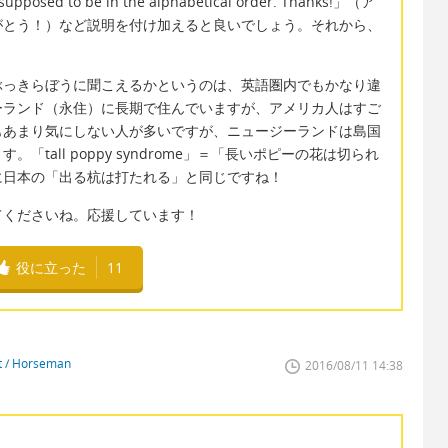
 to be in the alphabetical order. Thanks!」（ア
がとう！）など説明を付け加えると良いでしょう。それから、
ぶっきらぼうに聞こえるかというのは、英語圏内でもかなり違
ーランド（永住）に長期で住んでいますが、アメリカ人はすご
もあまり気にしない人が多いですが、ニュージーランドは島国
tall poppy syndrome」＝「長いポピーの花は切られ
に日本の「出る杭は打たれる」と同じですね！
てくださいね。応援しています！
役に立った
11
st / Horseman
2016/08/11 14:38