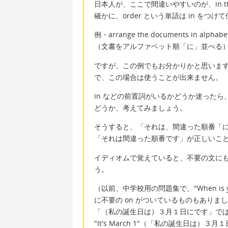
日本人が、ここで間違いやすいのが、in the
確かに、order という単語は in をつ
例・arrange the documents in alphabe
（文書をアルファベット順「に」並べる
ですが、この例でもお分かりかと思いますが、
で、この場合は使うことが出来ません。
in などの前置詞がいるかどうか迷った
どうか、考えてみましょう。
そうすると、「それは、間違った順番「
「それは間違った順番です」が正しいこ
イディオムで覚えていると、不要の文に
う。
（以前、中学校用の問題集で、"When is your 
に不要の on がついているものもありま
「（私の誕生日は）３月１日にです」では
"It's March 1"（「私の誕生日は