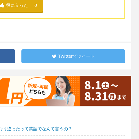
役に立った
0
Twitterで
ツイート
なり違ったって英語でなんて言うの？