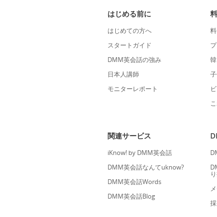
はじめる前に
はじめての方へ
料
スタートガイド
プ
DMM英会話の強み
韓
日本人講師
子
モニターレポート
ビ
こ
関連サービス
iKnow! by DMM英会話
D
DMM英会話なんてuknow?
D
り
DMM英会話Words
メ
DMM英会話Blog
採