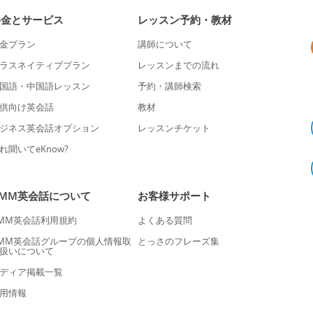
料金とサービス
レッスン予約・教材
金プラン
講師について
ラスネイティブプラン
レッスンまでの流れ
国語・中国語レッスン
予約・講師検索
供向け英会話
教材
ジネス英会話オプション
レッスンチケット
れ聞いてeKnow?
DMM英会話について
お客様サポート
MM英会話利用規約
よくある質問
MM英会話グループの個人情報取
とっさのフレーズ集
扱いについて
ディア掲載一覧
用情報