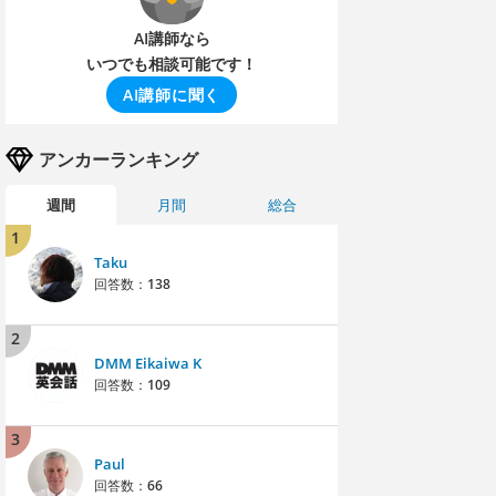
AI講師なら
いつでも相談可能です！
AI講師に聞く
アンカーランキング
週間
月間
総合
1
Taku
回答数：
138
2
DMM Eikaiwa K
回答数：
109
3
Paul
回答数：
66