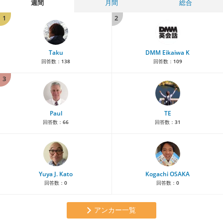
週間
月間
総合
1
2
Taku
DMM Eikaiwa K
回答数：
138
回答数：
109
3
Paul
TE
回答数：
66
回答数：
31
Yuya J. Kato
Kogachi OSAKA
回答数：
0
回答数：
0
アンカー一覧