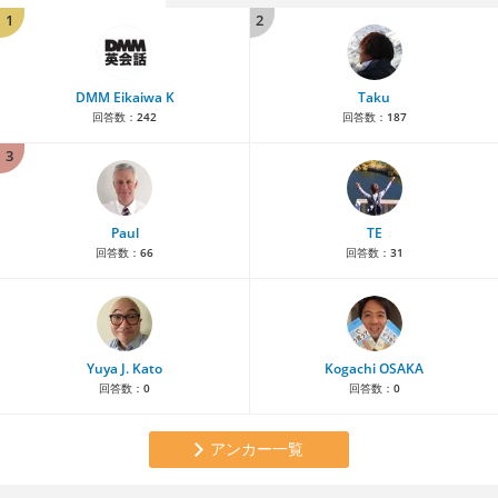
1
2
DMM Eikaiwa K
Taku
回答数：
242
回答数：
187
3
Paul
TE
回答数：
66
回答数：
31
Yuya J. Kato
Kogachi OSAKA
回答数：
0
回答数：
0
アンカー一覧