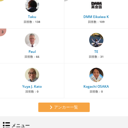
Taku
DMM Eikaiwa K
回答数：
138
回答数：
109
3
Paul
TE
回答数：
66
回答数：
31
Yuya J. Kato
Kogachi OSAKA
回答数：
0
回答数：
0
アンカー一覧
メニュー