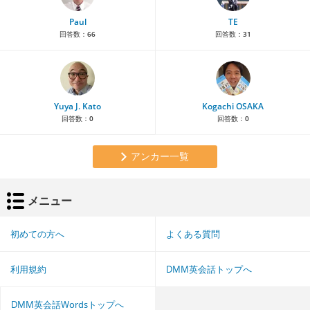
Paul
TE
回答数：
66
回答数：
31
Yuya J. Kato
Kogachi OSAKA
回答数：
0
回答数：
0
アンカー一覧
メニュー
初めての方へ
よくある質問
利用規約
DMM英会話トップへ
DMM英会話Wordsトップへ