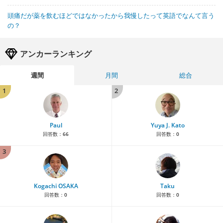
頭痛だが薬を飲むほどではなかったから我慢したって英語でなんて言う
の？
アンカーランキング
週間
月間
総合
1
2
Paul
Yuya J. Kato
回答数：
66
回答数：
0
3
Kogachi OSAKA
Taku
回答数：
0
回答数：
0