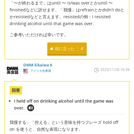
「〜が終わるまで」はuntil 〜 is/was overとかuntil 〜
finishedなどに訳せます。「我慢」はrefrainとかdidn't doと
かresistedなどと言えます。resistedの例：I resisted
drinking alcohol until that game was over.
ご参考いただければ幸いです。
役に立った
4
DMM Eikaiwa K
2025/11/26 16:39
アメリカ合衆国
回答
I held off on drinking alcohol until the game was
over.
我慢する」「控える」という意味を持つフレーズ hold off
on を使うと、自然な表現になります。