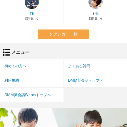
TE
Erik
回答数：
0
回答数：
0
アンカー一覧
メニュー
初めての方へ
よくある質問
利用規約
DMM英会話トップへ
DMM英会話Wordsトップへ