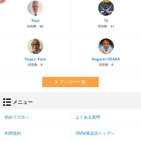
Paul
TE
回答数：
66
回答数：
31
Yuya J. Kato
Kogachi OSAKA
回答数：
0
回答数：
0
アンカー一覧
メニュー
初めての方へ
よくある質問
利用規約
DMM英会話トップへ