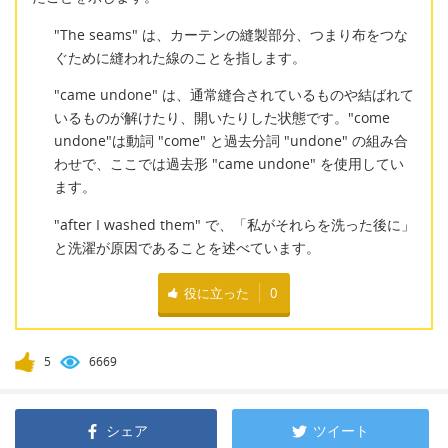
"The seams" は、カーテンの縫製部分、つまり布をつな
ぐために縫われた線のことを指します。
"came undone" は、通常縫合されているものや結ばれて
いるものが解けたり、開いたりした状態です。"come
undone"は動詞 "come" と過去分詞 "undone" の組み合
わせで、ここでは過去形 "came undone" を使用してい
ます。
"after I washed them" で、「私がそれらを洗った後に」
と洗濯が原因であることを述べています。
役に立った
0
5
6669
シェア
ツイート