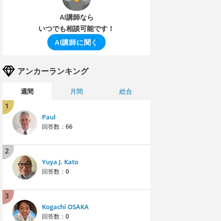
AI講師なら
いつでも相談可能です！
AI講師に聞く
アンカーランキング
週間
月間
総合
1
Paul
回答数：
66
2
Yuya J. Kato
回答数：
0
3
Kogachi OSAKA
回答数：
0