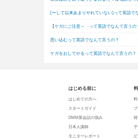
[〜して以来あまりやれていない]って英語で
【ケガにご注意～ って英語でなんて言うの
思い込むって英語でなんて言うの？
ケガをおしてやるって英語でなんて言うの？
はじめる前に
はじめての方へ
料
スタートガイド
プ
DMM英会話の強み
韓
日本人講師
子
モニターレポート
ビ