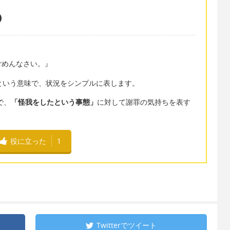
ごめんなさい。』
た」という意味で、状況をシンプルに表します。
とで、
「怪我をしたという事態」
に対して謝罪の気持ちを表す
役に立った
1
Twitterで
ツイート