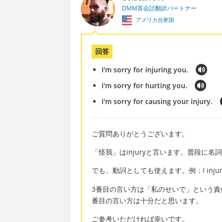
DMM英会話翻訳パートナー
アメリカ合衆国
回答
I'm sorry for injuring you.
I'm sorry for hurting you.
I'm sorry for causing your injury.
ご質問ありがとうございます。
「怪我」はinjuryと言います。普段に名詞とし
でも、動詞としても使えます。例：I injured
3番目の言い方は「私のせいで」という責
番目の言い方は十分だと思います。
ご参考いただければ幸いです。