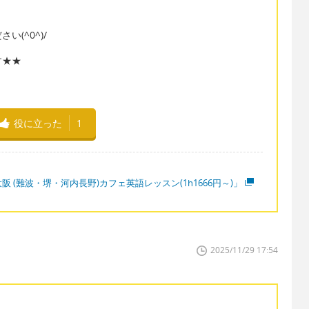
(^0^)/
す★★
役に立った
1
阪 (難波・堺・河内長野)カフェ英語レッスン(1h1666円～)」
2025/11/29 17:54