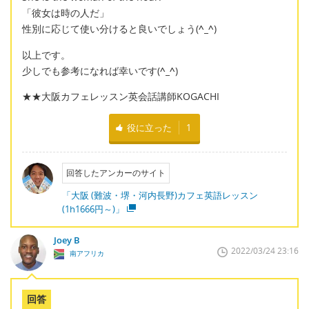
「彼女は時の人だ」
性別に応じて使い分けると良いでしょう(
^_^
)
以上です。
少しでも参考になれば幸いです(
^_^
)
★★大阪カフェレッスン英会話講師KOGACHI
役に立った
1
回答したアンカーのサイト
「大阪 (難波・堺・河内長野)カフェ英語レッスン
(1h1666円～)」
Joey B
2022/03/24 23:16
南アフリカ
回答