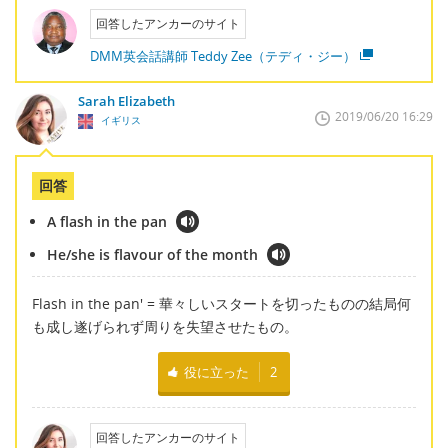
回答したアンカーのサイト
DMM英会話講師 Teddy Zee（テディ・ジー）
Sarah Elizabeth
2019/06/20 16:29
イギリス
回答
A flash in the pan
He/she is flavour of the month
Flash in the pan' = 華々しいスタートを切ったものの結局何
も成し遂げられず周りを失望させたもの。
役に立った
2
回答したアンカーのサイト