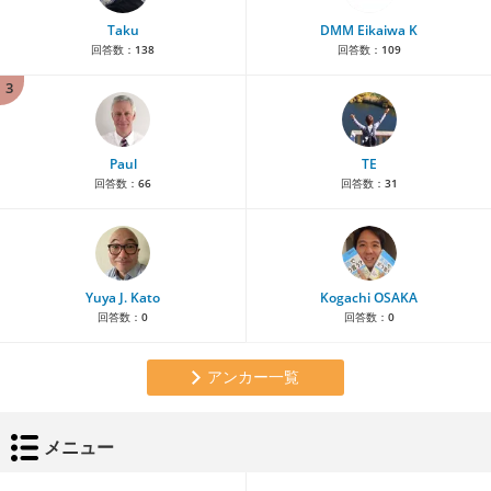
Taku
DMM Eikaiwa K
回答数：
138
回答数：
109
3
Paul
TE
回答数：
66
回答数：
31
Yuya J. Kato
Kogachi OSAKA
回答数：
0
回答数：
0
アンカー一覧
メニュー