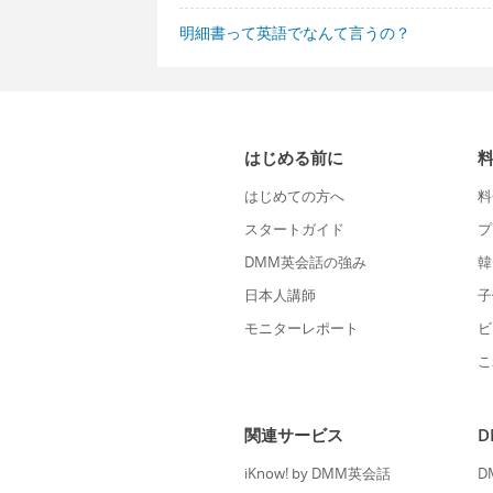
明細書って英語でなんて言うの？
はじめる前に
はじめての方へ
料
スタートガイド
プ
DMM英会話の強み
韓
日本人講師
子
モニターレポート
ビ
こ
関連サービス
iKnow! by DMM英会話
D