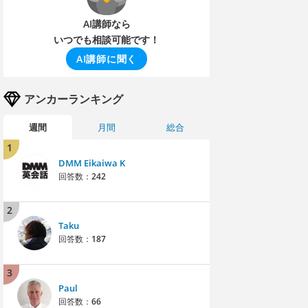
AI講師なら
いつでも相談可能です！
AI講師に聞く
アンカーランキング
週間
月間
総合
1
DMM Eikaiwa K
回答数：
242
2
Taku
回答数：
187
3
Paul
回答数：
66