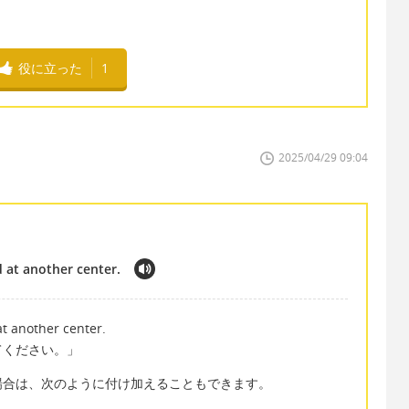
役に立った
1
2025/04/29 09:04
 at another center.
t another center.
てください。」
場合は、次のように付け加えることもできます。