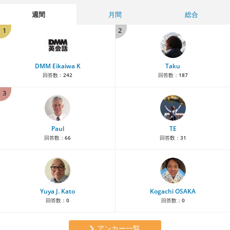
週間
月間
総合
1
2
DMM Eikaiwa K
Taku
回答数：
242
回答数：
187
3
Paul
TE
回答数：
66
回答数：
31
Yuya J. Kato
Kogachi OSAKA
回答数：
0
回答数：
0
アンカー一覧