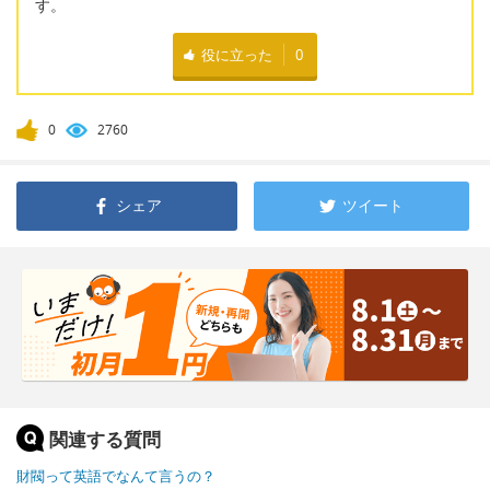
す。
役に立った
0
0
2760
シェア
ツイート
関連する質問
財閥って英語でなんて言うの？