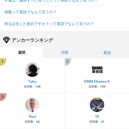
強風って英語でなんて言うの？
何を記念した祝日ですか？って英語でなんて言うの？
アンカーランキング
週間
月間
総合
1
2
Taku
DMM Eikaiwa K
回答数：
138
回答数：
109
3
Paul
TE
回答数：
66
回答数：
31