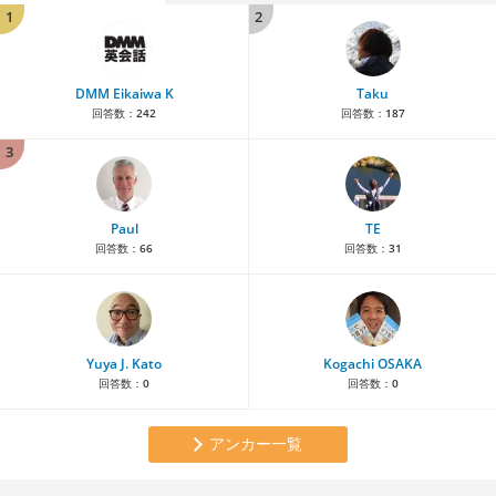
1
2
DMM Eikaiwa K
Taku
回答数：
242
回答数：
187
3
Paul
TE
回答数：
66
回答数：
31
Yuya J. Kato
Kogachi OSAKA
回答数：
0
回答数：
0
アンカー一覧