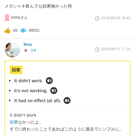
メガシャキ飲んでも効果無かった時
mmtsさん
2016/08/10 18:42
60
68052
Rina
2016/08/11 11:24
日本
回答
It didn't work.
It's not working.
It had no effect (at all).
It didn't work.
効果
なかったよ。
すでに終わったことであればこのように過去でシンプルに。