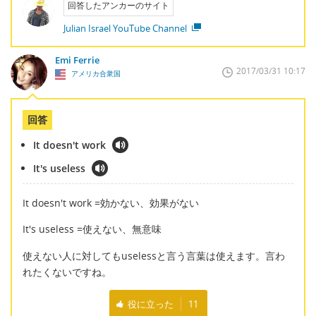
回答したアンカーのサイト
Julian Israel YouTube Channel
Emi Ferrie
2017/03/31 10:17
アメリカ合衆国
回答
It doesn't work
It's useless
It doesn't work =効かない、効果がない
It's useless =使えない、無意味
使えない人に対してもuselessと言う言葉は使えます。言わ
れたくないですね。
役に立った
11