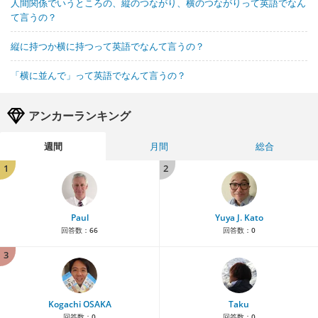
人間関係でいうところの、縦のつながり、横のつながりって英語でなん
て言うの？
縦に持つか横に持つって英語でなんて言うの？
「横に並んで」って英語でなんて言うの？
アンカーランキング
週間
月間
総合
1
2
Paul
Yuya J. Kato
回答数：
66
回答数：
0
3
Kogachi OSAKA
Taku
回答数：
0
回答数：
0