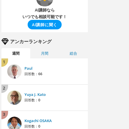
AI講師なら
いつでも相談可能です！
AI講師に聞く
アンカーランキング
週間
月間
総合
1
Paul
回答数：
66
2
Yuya J. Kato
回答数：
0
3
Kogachi OSAKA
回答数：
0