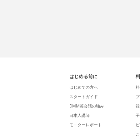
はじめる前に
はじめての方へ
料
スタートガイド
プ
DMM英会話の強み
韓
日本人講師
子
モニターレポート
ビ
こ