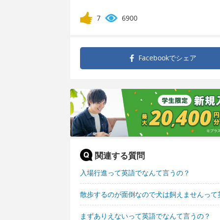
7
6900
Facebookで
シェア
関連する質問
入場行進って英語でなんて言うの？
散歩するのが面倒なので犬は飼えませんって
まずありえないって英語でなんて言うの？