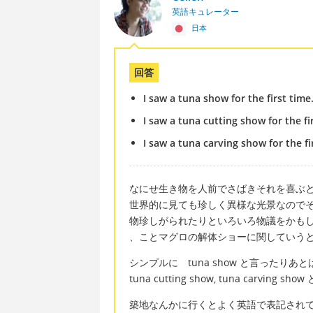
英語キュレーター
日本
回答
I saw a tuna show for the first time
I saw a tuna cutting show for the fi
I saw a tuna carving show for the fi
なにせ生き物を人前でさばきそれを喜ぶ
世界的に見ても珍しく異様な光景なので
物珍しがられたりといろいろ物議をかも
、ことマグロの解体ショーに関していう
シンプルに tuna show と言ったりあと
tuna cutting show, tuna carv
築地なんかに行くとよく英語で表記され