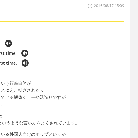
2016/08/17 15:09
.
rst time.
rst time.
という行為自体が
それゆえ、批判されたり
している解体ショーや活造りですが
と、
は
ing show というような言い方をよくされています。
ている外国人向けのポップというか