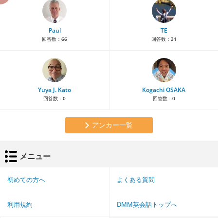
Paul
TE
回答数：
66
回答数：
31
Yuya J. Kato
Kogachi OSAKA
回答数：
0
回答数：
0
アンカー一覧
メニュー
初めての方へ
よくある質問
利用規約
DMM英会話トップへ