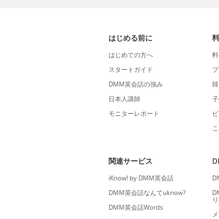
はじめる前に
はじめての方へ
料
スタートガイド
プ
DMM英会話の強み
韓
日本人講師
子
モニターレポート
ビ
こ
関連サービス
iKnow! by DMM英会話
D
DMM英会話なんてuknow?
D
り
DMM英会話Words
メ