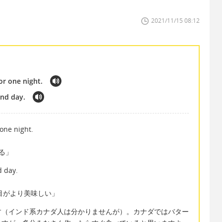
2021/11/15 08:12
for one night.
ond day.
 one night.
かせる」
d day.
 で「2日目がより美味しい」
す（インド系カナダ人は分かりませんが）。カナダではバター