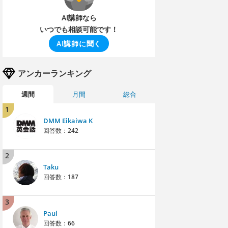
AI講師なら
いつでも相談可能です！
AI講師に聞く
アンカーランキング
週間
月間
総合
1
DMM Eikaiwa K
回答数：
242
2
Taku
回答数：
187
3
Paul
回答数：
66