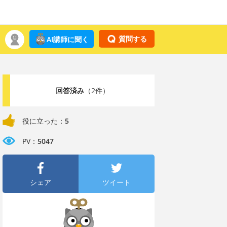
質問する
AI講師に聞く
回答済み
（2件）
役に立った：
5
PV：
5047
シェア
ツイート