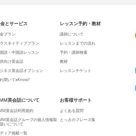
料金とサービス
レッスン予約・教材
金プラン
講師について
ラスネイティブプラン
レッスンまでの流れ
国語・中国語レッスン
予約・講師検索
供向け英会話
教材
ジネス英会話オプション
レッスンチケット
れ聞いてeKnow?
DMM英会話について
お客様サポート
MM英会話利用規約
よくある質問
MM英会話グループの個人情報取
とっさのフレーズ集
扱いについて
ディア掲載一覧