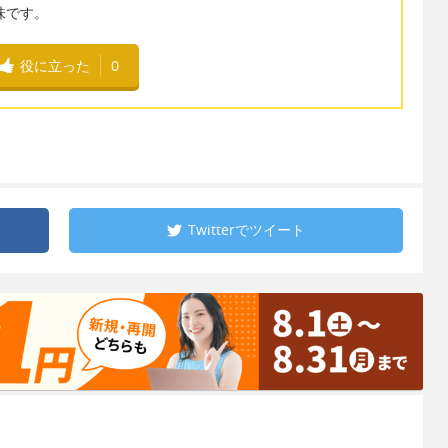
意味です。
役に立った
0
Twitterで
ツイート