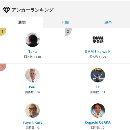
アンカーランキング
週間
月間
総合
1
2
Taku
DMM Eikaiwa K
回答数：
138
回答数：
109
3
Paul
TE
回答数：
66
回答数：
31
Yuya J. Kato
Kogachi OSAKA
回答数：
0
回答数：
0