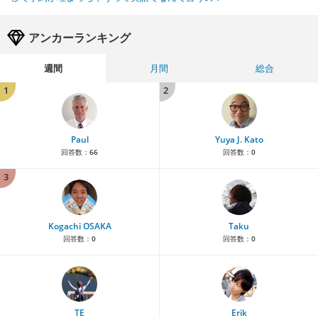
アンカーランキング
週間
月間
総合
1
2
Paul
Yuya J. Kato
回答数：
66
回答数：
0
3
Kogachi OSAKA
Taku
回答数：
0
回答数：
0
TE
Erik