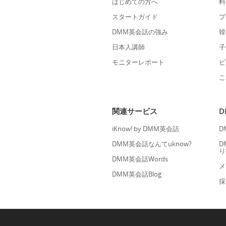
はじめての方へ
料
スタートガイド
プ
DMM英会話の強み
韓
日本人講師
子
モニターレポート
ビ
こ
関連サービス
iKnow! by DMM英会話
D
DMM英会話なんてuknow?
D
り
DMM英会話Words
メ
DMM英会話Blog
採