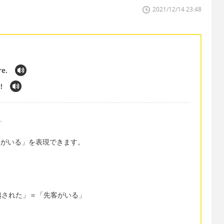
2021/12/14 23:48
re.
!
.
e で「先客がいる」を表現できます。
かに先を越された」＝「先客がいる」