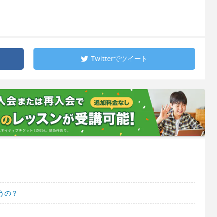
Twitterで
ツイート
うの？