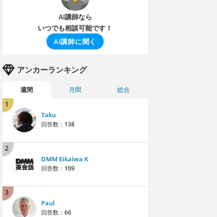
AI講師なら
いつでも相談可能です！
AI講師に聞く
アンカーランキング
週間
月間
総合
1
Taku
回答数：
138
2
DMM Eikaiwa K
回答数：
109
3
Paul
回答数：
66