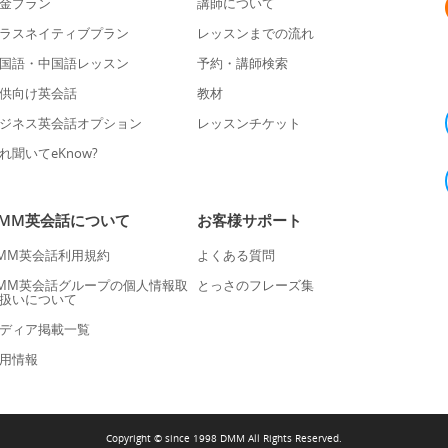
金プラン
講師について
ラスネイティブプラン
レッスンまでの流れ
国語・中国語レッスン
予約・講師検索
供向け英会話
教材
ジネス英会話オプション
レッスンチケット
れ聞いてeKnow?
DMM英会話について
お客様サポート
MM英会話利用規約
よくある質問
MM英会話グループの個人情報取
とっさのフレーズ集
扱いについて
ディア掲載一覧
用情報
Copyright © since 1998 DMM All Rights Reserved.