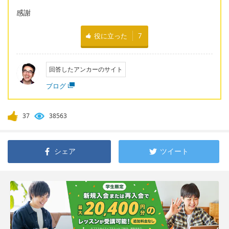
感謝
役に立った
7
回答したアンカーのサイト
ブログ
37
38563
シェア
ツイート