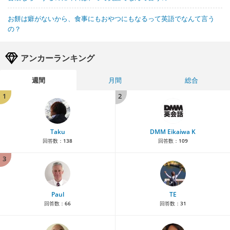
お餅は癖がないから、食事にもおやつにもなるって英語でなんて言う
の？
アンカーランキング
週間
月間
総合
1
2
Taku
DMM Eikaiwa K
回答数：
138
回答数：
109
3
Paul
TE
回答数：
66
回答数：
31