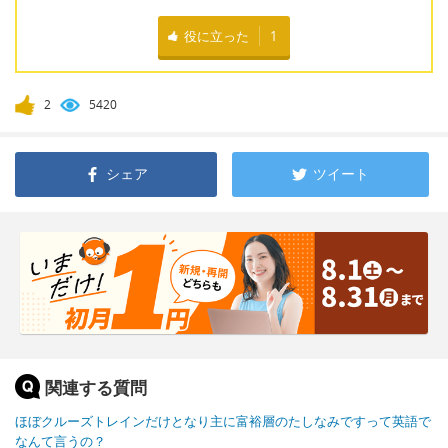
役に立った
1
2
5420
シェア
ツイート
関連する質問
ほぼクルーズトレインだけとなり主に富裕層のたしなみですって英語で
なんて言うの？