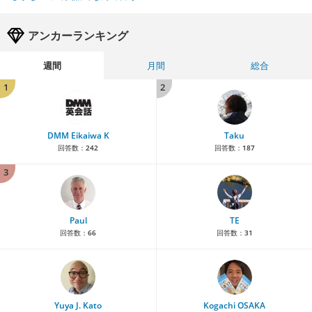
アンカーランキング
週間
月間
総合
1
2
DMM Eikaiwa K
Taku
回答数：
242
回答数：
187
3
Paul
TE
回答数：
66
回答数：
31
Yuya J. Kato
Kogachi OSAKA