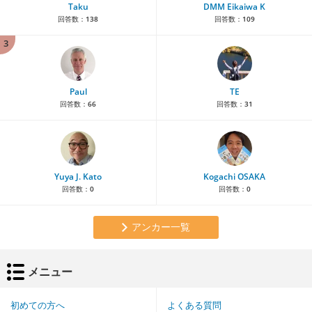
Taku
DMM Eikaiwa K
回答数：
138
回答数：
109
3
Paul
TE
回答数：
66
回答数：
31
Yuya J. Kato
Kogachi OSAKA
回答数：
0
回答数：
0
アンカー一覧
メニュー
初めての方へ
よくある質問