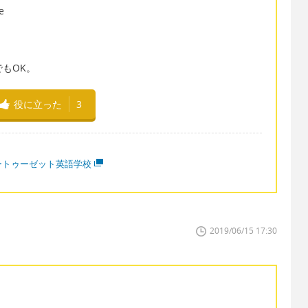
e
orでもOK。
役に立った
3
ートゥーゼット英語学校
2019/06/15 17:30