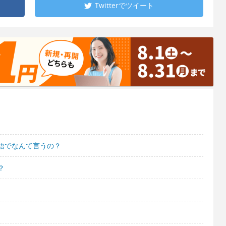
Twitterで
ツイート
語でなんて言うの？
？