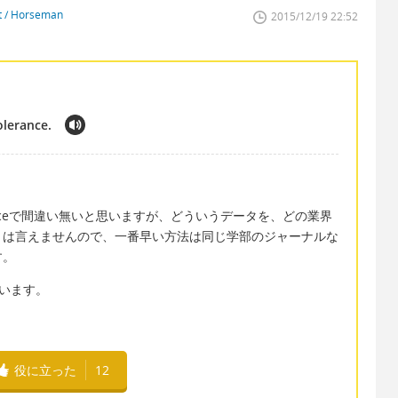
st / Horseman
2015/12/19 22:52
olerance.
e of toleranceで間違い無いと思いますが、どういうデータを、どの業界
とは言えませんので、一番早い方法は同じ学部のジャーナルな
す。
を使います。
役に立った
12