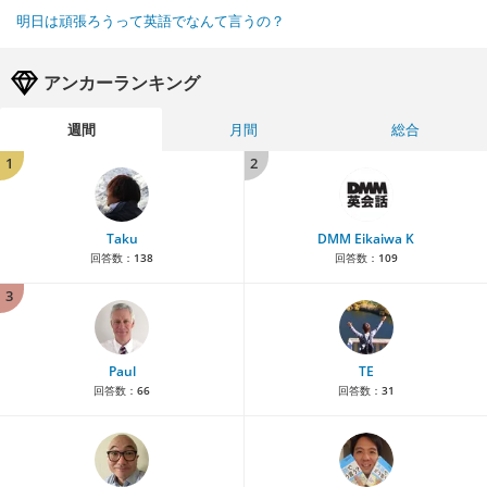
明日は頑張ろうって英語でなんて言うの？
アンカーランキング
週間
月間
総合
1
2
Taku
DMM Eikaiwa K
回答数：
138
回答数：
109
3
Paul
TE
回答数：
66
回答数：
31