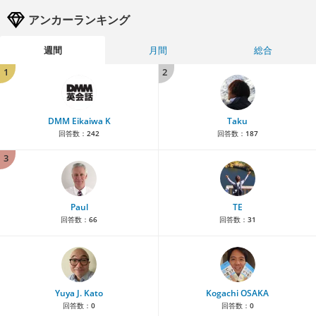
アンカーランキング
週間
月間
総合
1
2
DMM Eikaiwa K
Taku
回答数：
242
回答数：
187
3
Paul
TE
回答数：
66
回答数：
31
Yuya J. Kato
Kogachi OSAKA
回答数：
0
回答数：
0