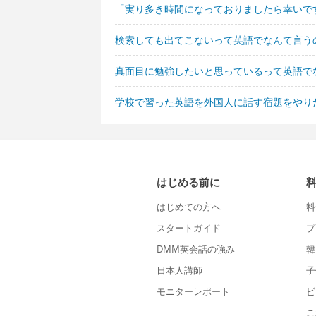
「実り多き時間になっておりましたら幸いで
検索しても出てこないって英語でなんて言う
真面目に勉強したいと思っているって英語で
学校で習った英語を外国人に話す宿題をやり
はじめる前に
はじめての方へ
料
スタートガイド
プ
DMM英会話の強み
韓
日本人講師
子
モニターレポート
ビ
こ