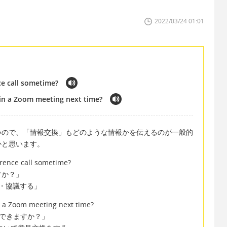
2022/03/24 01:01
ce call sometime?
in a Zoom meeting next time?
いので、「情報交換」もどのような情報かを伝えるのが一般的
かと思います。
erence call sometime?
すか？」
し合う・協議する」
 a Zoom meeting next time?
換できますか？」