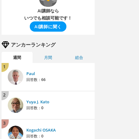
AI講師なら
いつでも相談可能です！
AI講師に聞く
アンカーランキング
週間
月間
総合
1
Paul
回答数：
66
2
Yuya J. Kato
回答数：
0
3
Kogachi OSAKA
回答数：
0