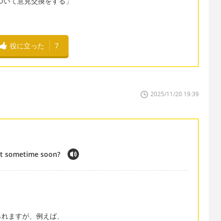
 で「xxについて意見交換をする」
役に立った
7
2025/11/20 19:39
at sometime soon?
られますが、例えば、