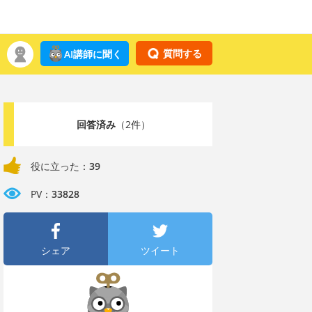
質問する
AI講師に聞く
回答済み
（2件）
役に立った：
39
PV：
33828
シェア
ツイート