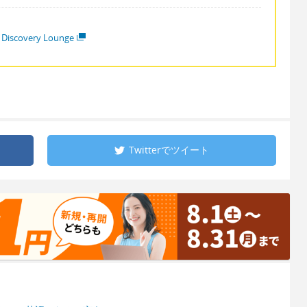
 Discovery Lounge
Twitterで
ツイート