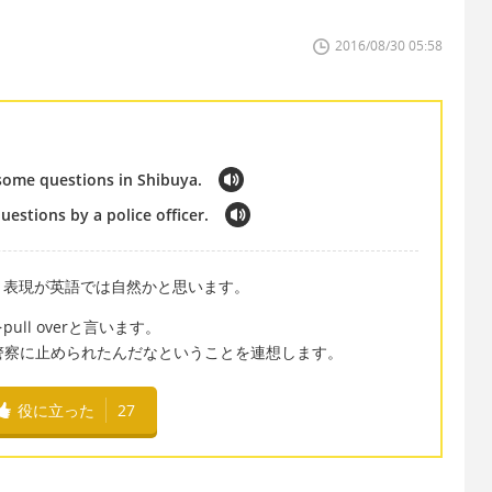
2016/08/30 05:58
 some questions in Shibuya.
estions by a police officer.
う表現が英語では自然かと思います。
ll overと言います。
、運転中に警察に止められたんだなということを連想します。
役に立った
27