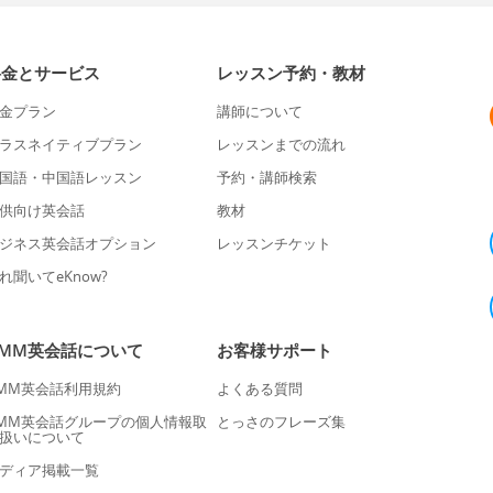
料金とサービス
レッスン予約・教材
金プラン
講師について
ラスネイティブプラン
レッスンまでの流れ
国語・中国語レッスン
予約・講師検索
供向け英会話
教材
ジネス英会話オプション
レッスンチケット
れ聞いてeKnow?
DMM英会話について
お客様サポート
MM英会話利用規約
よくある質問
MM英会話グループの個人情報取
とっさのフレーズ集
扱いについて
ディア掲載一覧