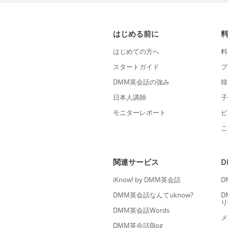
はじめる前に
はじめての方へ
料
スタートガイド
プ
DMM英会話の強み
韓
日本人講師
子
モニターレポート
ビ
こ
関連サービス
iKnow! by DMM英会話
D
DMM英会話なんてuknow?
D
り
DMM英会話Words
メ
DMM英会話Blog