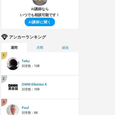
AI講師なら
いつでも相談可能です！
AI講師に聞く
アンカーランキング
週間
月間
総合
1
Taku
回答数：
138
2
DMM Eikaiwa K
回答数：
109
3
Paul
回答数：
66