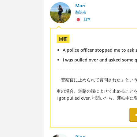
Mari
翻訳者
日本
回答
A police officer stopped me to ask
I was pulled over and asked some qu
「警察官に止められて質問された」とい
車の場合、道路の端によせて止めることをpu
I got pulled over.と聞いたら