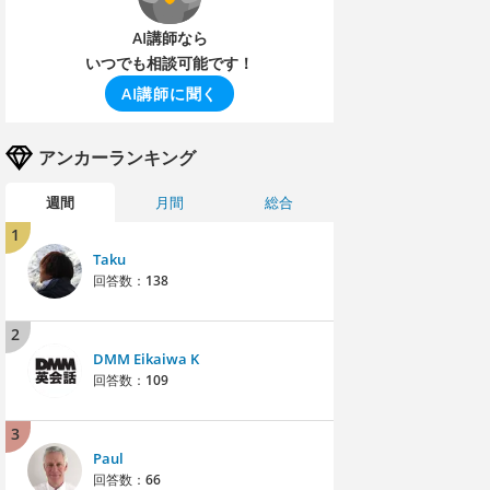
AI講師なら
いつでも相談可能です！
AI講師に聞く
アンカーランキング
週間
月間
総合
1
Taku
回答数：
138
2
DMM Eikaiwa K
回答数：
109
3
Paul
回答数：
66