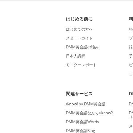
はじめる前に
はじめての方へ
料
スタートガイド
プ
DMM英会話の強み
韓
日本人講師
子
モニターレポート
ビ
こ
関連サービス
iKnow! by DMM英会話
D
DMM英会話なんてuknow?
D
り
DMM英会話Words
メ
DMM英会話Blog