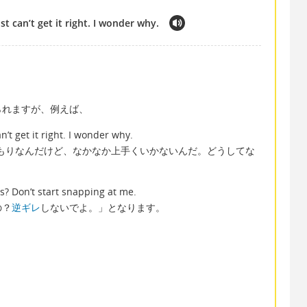
ust can’t get it right. I wonder why.
られますが、例えば、
an’t get it right. I wonder why.
もりなんだけど、なかなか上手くいかないんだ。どうしてな
ts? Don’t start snapping at me.
の？
逆ギレ
しないでよ。」となります。