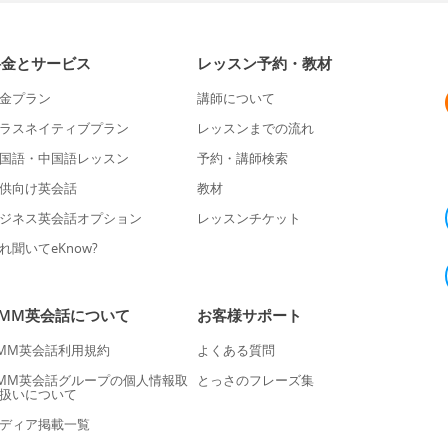
料金とサービス
レッスン予約・教材
金プラン
講師について
ラスネイティブプラン
レッスンまでの流れ
国語・中国語レッスン
予約・講師検索
供向け英会話
教材
ジネス英会話オプション
レッスンチケット
れ聞いてeKnow?
DMM英会話について
お客様サポート
MM英会話利用規約
よくある質問
MM英会話グループの個人情報取
とっさのフレーズ集
扱いについて
ディア掲載一覧