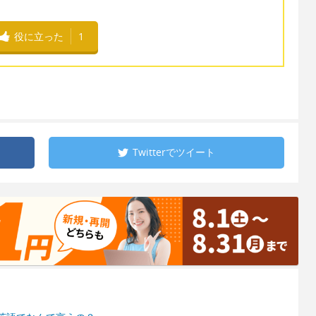
役に立った
1
Twitterで
ツイート